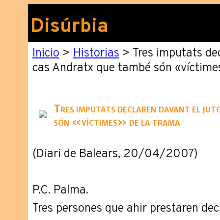
Disúrbia
Inicio
>
Historias
> Tres imputats dec
cas Andratx que també són «víctime
Tres imputats declaren davant el jut
són «víctimes» de la trama
(Diari de Balears, 20/04/2007)
P.C. Palma.
Tres persones que ahir prestaren dec