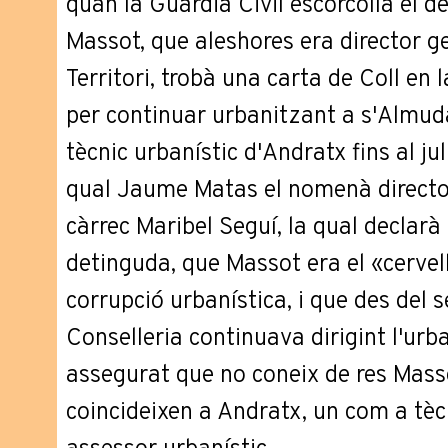
quan la Guàrdia Civil escorcollà el d
Massot, que aleshores era director g
Territori, trobà una carta de Coll en
per continuar urbanitzant a s'Almud
tècnic urbanístic d'Andratx fins al ju
qual Jaume Matas el nomenà director 
càrrec Maribel Seguí, la qual declarà 
detinguda, que Massot era el «cervel
corrupció urbanística, i que des del 
Conselleria continuava dirigint l'urb
assegurat que no coneix de res Mas
coincideixen a Andratx, un com a tècn