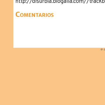
http://disurbia.blogalia.com//trac
Comentarios
@ d