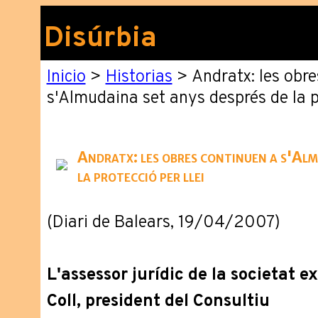
Disúrbia
Inicio
>
Historias
> Andratx: les obre
s'Almudaina set anys després de la pr
Andratx: les obres continuen a s'Alm
la protecció per llei
(Diari de Balears, 19/04/2007)
L'assessor jurídic de la societat 
Coll, president del Consultiu