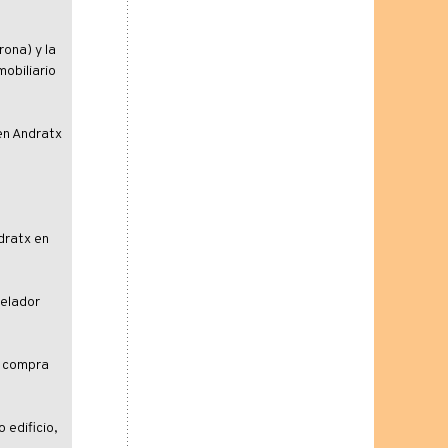
ona) y la
mobiliario
en Andratx
dratx en
celador
a compra
 edificio,