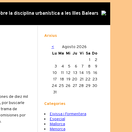
re la disciplina urbanística a les Illes Balears
Arxius
<
Agosto 2026
Lu
Ma
Mi
Ju
Vi
Sa
Do
1
2
3
4
5
6
7
8
9
10
11
12
13
14
15
16
17
18
19
20
21
22
23
24
25
26
27
28
29
30
31
nes de diez mil
, por buscarle
Categories
a trama de
Eivissa i Formentera
comisiones por
Especial
.
Mallorca
Menorca