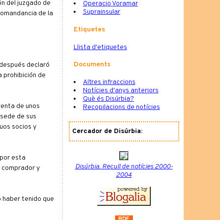
ón del juzgado de
Operacio Voramar
Suprainsular
 Comandancia de la
Etiquetes
Llista d'etiquetes
Documents
s después declaró
a prohibición de
Altres infraccions
Notícies d'anys anteriors
Què és Disúrbia?
aventa de unos
Recopilacions de notícies
 sede de sus
uos socios y
Cercador de Disúrbia:
 por esta
Disúrbia. Recull de notícies 2000-
n comprador y
2004
ó haber tenido que