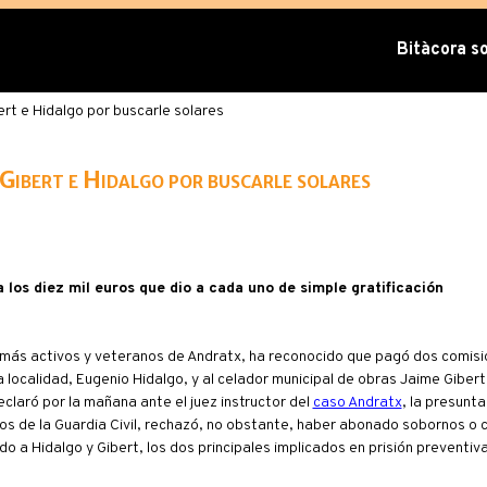
Bitàcora sob
rt e Hidalgo por buscarle solares
Gibert e Hidalgo por buscarle solares
los diez mil euros que dio a cada uno de simple gratificación
más activos y veteranos de Andratx, ha reconocido que pagó dos comisio
a localidad, Eugenio Hidalgo, y al celador municipal de obras Jaime Gibert
claró por la mañana ante el juez instructor del
caso Andratx
, la presunt
ozos de la Guardia Civil, rechazó, no obstante, haber abonado sobornos o 
ado a Hidalgo y Gibert, los dos principales implicados en prisión preventiva