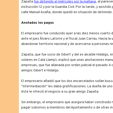
Zapata
fue detenido el miércoles por la mañana
, al parece
instrucción 12 y por la Guardia Civil. Por la tarde, y asist
calle Manuel Azaña, donde quedó en situación de detenido.
Anotados los pagos
El empresario fue conducido ayer a las diez menos cuarto de
ante el juez Álvaro Latorre y el fiscal Juan Carrau. Hacia l
abandonar territorio nacional y de acercarse a personas re
Zapata, que fue socio de Gibert y del ex alcalde Hidalgo, e
solares en Cala Llamp), explicó que unas anotaciones manus
empresas, que fue allanada por orden judicial el pasado 4 
amigos Gibert e Hidalgo.
El empresario añadió que los dos encarcelados solían busc
"intermediación" les daba gratificaciones. La dueña de uno
éste le ofreció el negocio a su gran amigo Zapata.
Sin embargo, el empresario que asegura haber construido m
pagar sobornos a miembros del Ayuntamiento o de otras ins