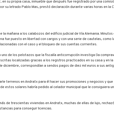
r, en su propia casa, inmueble que después fue registrado por una comisi
ido por su letrado Pablo Mas, prestó declaración durante varias horas en la
 la mañana a los calabozos del edificio judicial de Vía Alemania. Minuto
a una fue puesto en libertad con cargos y con una serie de cautelas, como l
lacionadas con el caso y el bloqueo de sus cuentas corrientes.
n uno de los pelotazos que la fiscalía anticorrupción investiga (la compr
critas localizadas gracias a los registros practicados en su casa y en la
de diciembre, correspondían a sendos pagos de diez mil euros a sus antig
arle terrenos en Andratx para él hacer sus promociones y negocios y que
 de estos solares habría pedido al celador municipal que le consiguiera u
ás de trescientas viviendas en Andratx, muchas de ellas de lujo, rechaz
tancias para conseguir licencias.