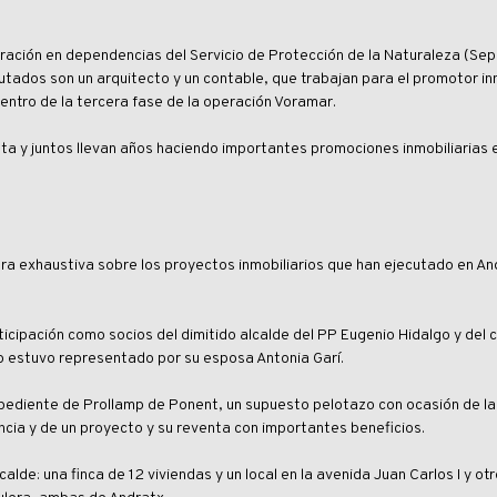
ración en dependencias del Servicio de Protección de la Naturaleza (Sepr
mputados son un arquitecto y un contable, que trabajan para el promotor in
ntro de la tercera fase de la operación Voramar.
pata y juntos llevan años haciendo importantes promociones inmobiliarias 
ra exhaustiva sobre los proyectos inmobiliarios que han ejecutado en An
ticipación como socios del dimitido alcalde del PP Eugenio Hidalgo y del 
io estuvo representado por su esposa Antonia Garí.
xpediente de Prollamp de Ponent, un supuesto pelotazo con ocasión de l
encia y de un proyecto y su reventa con importantes beneficios.
lde: una finca de 12 viviendas y un local en la avenida Juan Carlos I y otro