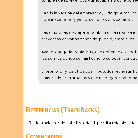
también de 12 viviendas y un local, en la calle sa T
Según la versión del empresario, Hidalgo le facilitó
obra inacabada) y ya obtuvo otras dos casas y un l
Las empresas de Zapata también están realizando u
proyectos en varias zonas del pueblo, entre ellas C
Ayer el abogado Pablo Mas, que defiende a Zapata 
los solares donde se han hecho, o se están constru
El promotor y los otros dos imputados rechazan ha
construido eran urbanos y que no pagaron sobornos 
Referencias (TrackBacks)
URL de trackback de esta historia http://disurbia.blogal
Comentarios