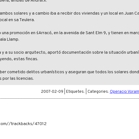
eulera, ambas de Andratx.
 ambos solares y a cambio iba a recibir dos viviendas y un local en Juan Ca
ocal en sa Teulera.
na promoción en s´Arracó, en la avenida de Sant Elm 9, y tienen en mar
ala Llamp.
y a su socio arquitecto, aportó documentación sobre la situación urbaní
yendo, estas fincas.
ber cometido delitos urbanísticos y aseguran que todos los solares don
por las licencias.
2007-02-09 | Etiquetes: | Categories:
Operacio Voram
ia.com//trackbacks/47012