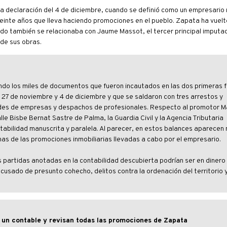
ra declaración del 4 de diciembre, cuando se definió como un empresario
inte años que lleva haciendo promociones en el pueblo. Zapata ha vuelto
do también se relacionaba con Jaume Massot, el tercer principal imputad
de sus obras.
ndo los miles de documentos que fueron incautados en las dos primeras f
27 de noviembre y 4 de diciembre y que se saldaron con tres arrestos y
sedes de empresas y despachos de profesionales. Respecto al promotor M
le Bisbe Bernat Sastre de Palma, la Guardia Civil y la Agencia Tributaria
ntabilidad manuscrita y paralela. Al parecer, en estos balances aparecen 
s de las promociones inmobiliarias llevadas a cabo por el empresario.
partidas anotadas en la contabilidad descubierta podrían ser en dinero
acusado de presunto cohecho, delitos contra la ordenación del territorio
a un contable y revisan todas las promociones de Zapata