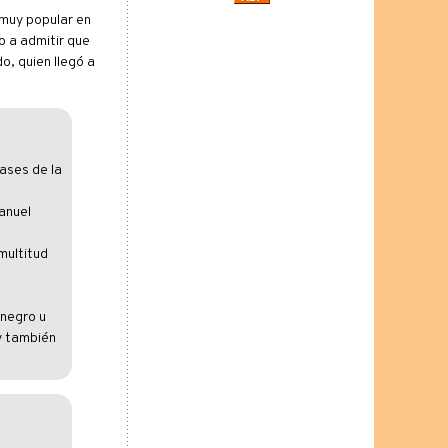
 muy popular en
 a admitir que
o, quien llegó a
ases de la
anuel
multitud
 negro u
 y también