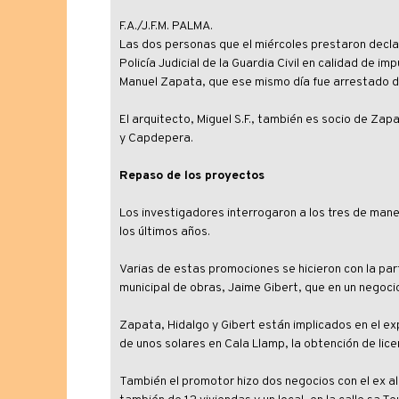
F.A./J.F.M. PALMA.
Las dos personas que el miércoles prestaron decla
Policía Judicial de la Guardia Civil en calidad de i
Manuel Zapata, que ese mismo día fue arrestado de
El arquitecto, Miguel S.F., también es socio de Za
y Capdepera.
Repaso de los proyectos
Los investigadores interrogaron a los tres de mane
los últimos años.
Varias de estas promociones se hicieron con la par
municipal de obras, Jaime Gibert, que en un negoc
Zapata, Hidalgo y Gibert están implicados en el e
de unos solares en Cala Llamp, la obtención de lic
También el promotor hizo dos negocios con el ex alca