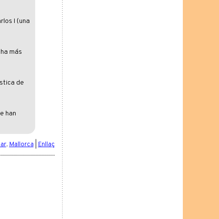
rlos I (una
cha más
stica de
de han
ar
,
Mallorca
|
Enllaç