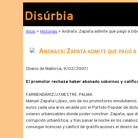
Disúrbia
Inicio
>
Historias
> Andratx: Zapata admite que pagó a Gibe
Andratx: Zapata admite que pagó a 
(Diario de Mallorca, 9/02/2007)
El promotor rechaza haber abonado sobornos y califica 
F.ARMENDÁRIZ/J.F.MESTRE. PALMA.
Manuel Zapata López, uno de los promotores inmobiliarios 
euros cada una al ex alcalde por el Partido Popular de dich
solares urbanizables donde poder construir. Zapata, que de
corrupción urbanística, y tras pasar la noche en los calab
conseguir licencias y calificó de gratificaciones el dinero d