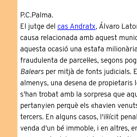
P.C.Palma.
El jutge del
cas Andratx
, Álvaro Lato
causa relacionada amb aquest munici
aquesta ocasió una estafa milionària
fraudulenta de parcel·les, segons po
Balears
per mitjà de fonts judicials. 
almenys, una desena de propietaris le
s'han trobat amb la sorpresa que aqu
pertanyien perquè els «havien venu
tercers. En alguns casos, l'il·lícit pen
venda d'un bé immoble, i en altres, en