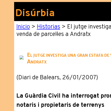
Disúrbia
Inicio
>
Historias
> El jutge investig
venda de parcel·les a Andratx
El jutge investiga una gran estafa de 
Andratx
(Diari de Balears, 26/01/2007)
La Guàrdia Civil ha interrogat pro
notaris i propietaris de terrenys