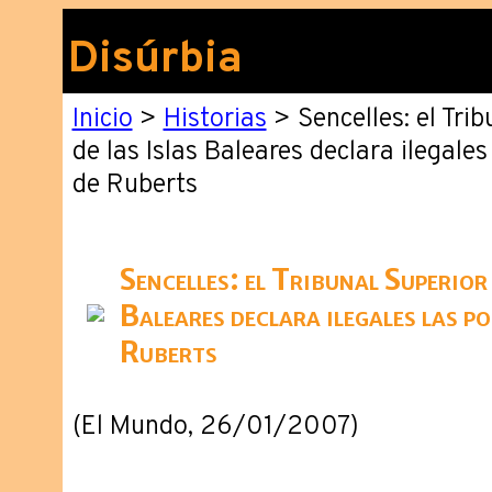
Disúrbia
Inicio
>
Historias
> Sencelles: el Trib
de las Islas Baleares declara ilegale
de Ruberts
Sencelles: el Tribunal Superior 
Baleares declara ilegales las po
Ruberts
(El Mundo, 26/01/2007)