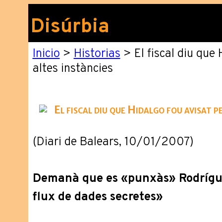
Disúrbia
Inicio
>
Historias
> El fiscal diu que 
altes instàncies
El fiscal diu que Hidalgo fou avisat p
(Diari de Balears, 10/01/2007)
Demanà que es «punxàs» Rodrígue
flux de dades secretes»