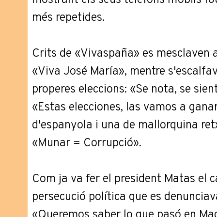
mostrant els seus telèfons mòbils fo
més repetides.
Crits de «Vivaspaña» es mesclaven 
«Viva José María», mentre s'escalfa
properes eleccions: «Se nota, se sien
«Estas elecciones, las vamos a gana
d'espanyola i una de mallorquina re
«Munar = Corrupció».
Com ja va fer el president Matas el 
persecució política que es denunciava
«Queremos saber lo que pasó en Madr