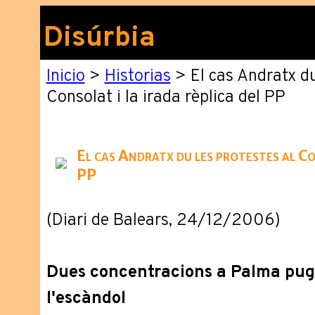
Disúrbia
Inicio
>
Historias
> El cas Andratx du
Consolat i la irada rèplica del PP
El cas Andratx du les protestes al Con
PP
(Diari de Balears, 24/12/2006)
Dues concentracions a Palma pug
l'escàndol