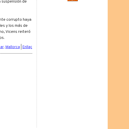
a suspensión de
ente corrupto haya
les y los más de
o, Vicens reiteró
os.
ar
,
Mallorca
|
Enllaç