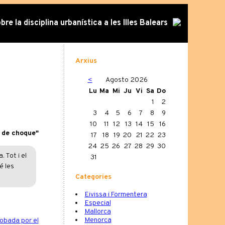
re la disciplina urbanística a les Illes Balears
Arxius
<
Agosto 2026
Lu
Ma
Mi
Ju
Vi
Sa
Do
1
2
3
4
5
6
7
8
9
10
11
12
13
14
15
16
n de choque"
17
18
19
20
21
22
23
24
25
26
27
28
29
30
 Tot i el
31
é les
Categories
Eivissa i Formentera
Especial
Mallorca
Menorca
obada por el