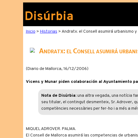
Disúrbia
Inicio
>
Historias
> Andratx: el Consell asumirá urbanismo y 
Andratx: el Consell asumirá urbani
(Diario de Mallorca, 16/12/2006)
Vicens y Munar piden colaboración al Ayuntamiento par
Nota de Disúrbia:
una altra vegada, una notícia far
seu titular, el contingut desmenteix, Sr. Adrover, q
competències necessàries per fer-ho i a més a més
MIQUEL ADROVER. PALMA.
El Consell de Mallorca asumirá las competencias de urban