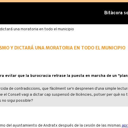
Bitàcora sob
dictará una moratoria en todo el municipio
smo y dictará una moratoria en todo el municipio
a evitar que la burocracia retrase la puesta en marcha de un "pla
cida de contradiccions, que fàcilment se'n desprenen d'una simple lectura.
ue el Consell vagi a dictar cap suspensió de llicències, potser per què no t
 no sigui possible?
ismo del ayuntamiento de Andratx después de la cesión de las mismas
apr