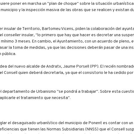
 quiere poner en marcha un "plan de choque" sobre la situación urbanístic
 municipio y la inspección masiva de las obras que se realicen y existan 
ler insular de Territorio, Bartomeu Vicens, piden la colaboración del ayun
 conseller insular, "lo primero que hay que hacer es decretar una suspens
 mínimo 3 meses. En cambio, el Ayuntamiento, con un acuerdo de pleno, 
rasar la toma de medidas, ya que las decisiones deberán pasar de una inst
 pública.
idea del nuevo alcalde de Andratx, Jaume Porsell (PP). El recién nombrado
"el Consell quien deberá decretarla, ya que el consistorio le ha cedido po
 el departamento de Urbanismo "se pondrá a trabajar". Sobre esta cuestió
plicarle el tratamiento que necesita".
glar el desaguisado urbanístico del municipio de Ponent es contar con un
ficiencias que tienen las Normas Subsidiarias (NNSS) que el Consell suspe