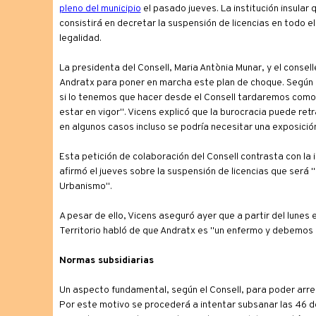
pleno del municipio
el pasado jueves. La institución insular
consistirá en decretar la suspensión de licencias en todo el
legalidad.
La presidenta del Consell, Maria Antònia Munar, y el consel
Andratx para poner en marcha este plan de choque. Según el
si lo tenemos que hacer desde el Consell tardaremos como
estar en vigor". Vicens explicó que la burocracia puede ret
en algunos casos incluso se podría necesitar una exposición
Esta petición de colaboración del Consell contrasta con la 
afirmó el jueves sobre la suspensión de licencias que será 
Urbanismo".
A pesar de ello, Vicens aseguró ayer que a partir del lunes
Territorio habló de que Andratx es "un enfermo y debemos a
Normas subsidiarias
Un aspecto fundamental, según el Consell, para poder arre
Por este motivo se procederá a intentar subsanar las 46 de