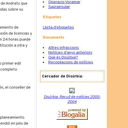
Operacio Voramar
a de Andratx que
Suprainsular
dudas sobre su
Etiquetes
Llista d'etiquetes
tamiento de
ión de licencias y
Documents
en 24 horas puede
itución a otra y
Altres infraccions
Notícies d'anys anteriors
Què és Disúrbia?
Recopilacions de notícies
 primer edil
r completo
Cercador de Disúrbia:
n, el conseller de
Disúrbia. Recull de notícies 2000-
2004
 planeamiento.
ndió en julio de