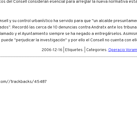
cos del Consell consideran esencial para arreglar la nueva normativa est
ell y su control urbanístico ha servido para que "un alcalde presuntam
dos". Recordó las cerca de 10 denuncias contra Andratx ante los tribuna
lamado y el Ayuntamiento siempre se ha negado a entregárselos. Asimism
ede "perjudicar la investigación" y por ello el Consell no cuenta con ell
2006-12-16 | Etiquetes: | Categories:
Operacio Voram
ia.com//trackbacks/45487