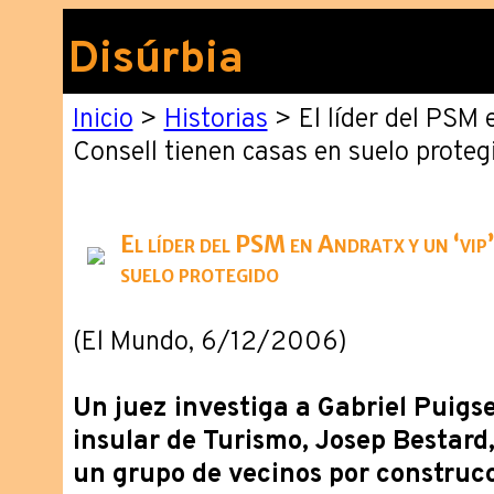
Disúrbia
Inicio
>
Historias
> El líder del PSM e
Consell tienen casas en suelo proteg
El líder del PSM en Andratx y un ‘vip’
suelo protegido
(El Mundo, 6/12/2006)
Un juez investiga a Gabriel Puigse
insular de Turismo, Josep Bestard,
un grupo de vecinos por construcc