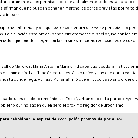
ar claramente a los permisos porque actualmente todo esta parado en e
 afirman que no pueden poner en marcha las obras previstas por falta d
ste impass.
ipio han afirmado y aunque parezca mentira que ya se percibía una pequ
s. La situación esta preocupando directamente al sector, indican los em
 añaden que pueden llegar con las mismas medidas reducciones de cuadril
sell de Mallorca, Maria Antonia Munar, indicaba que desde la institución i
el municipio. La situación actual está subjudice y hay que dar la confia
asta donde llega. Aun así, Munar afirmó que en todo caso si lo ordena un
pasado lunes en pleno rendimiento. Eso sí, Urbanismo está parado. Ayer 
 gobierno aun no saben quien será el próximo regidor de urbanismo.
 para rebobinar la espiral de corrupción promovida por el PP