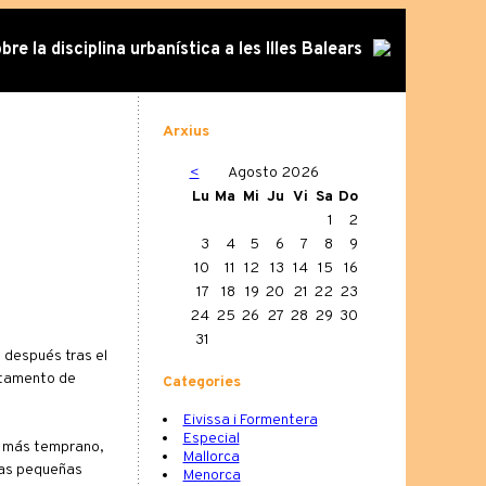
re la disciplina urbanística a les Illes Balears
Arxius
<
Agosto 2026
Lu
Ma
Mi
Ju
Vi
Sa
Do
1
2
3
4
5
6
7
8
9
10
11
12
13
14
15
16
17
18
19
20
21
22
23
24
25
26
27
28
29
30
31
n después tras el
artamento de
Categories
Eivissa i Formentera
Especial
o más temprano,
Mallorca
las pequeñas
Menorca