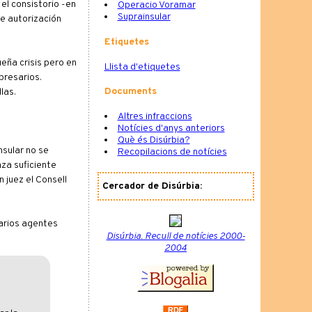
l consistorio -en
Operacio Voramar
Suprainsular
e autorización
Etiquetes
eña crisis pero en
Llista d'etiquetes
presarios.
Documents
las.
Altres infraccions
Notícies d'anys anteriors
Què és Disúrbia?
nsular no se
Recopilacions de notícies
nza suficiente
 juez el Consell
Cercador de Disúrbia:
varios agentes
Disúrbia. Recull de notícies 2000-
2004