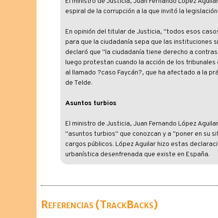
El ministro de Justicia, Juan Fernando López Aguila
espiral de la corrupción a la que invitó la legislaci
En opinión del titular de Justicia, "todos esos caso
para que la ciudadanía sepa que las instituciones si
declaró que "la ciudadanía tiene derecho a contras
luego protestan cuando la acción de los tribunales 
al llamado ?caso Faycán?, que ha afectado a la pr
de Telde.
Asuntos turbios
El ministro de Justicia, Juan Fernando López Aguilar,
"asuntos turbios" que conozcan y a "poner en su siti
cargos públicos. López Aguilar hizo estas declarac
urbanística desenfrenada que existe en España.
Referencias (TrackBacks)