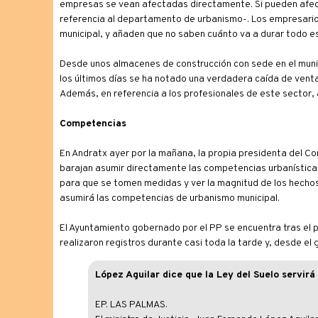
empresas se vean afectadas directamente. Si pueden afect
referencia al departamento de urbanismo-. Los empresarios
municipal, y añaden que no saben cuánto va a durar todo e
Desde unos almacenes de construcción con sede en el munic
los últimos días se ha notado una verdadera caída de venta
Además, en referencia a los profesionales de este sector,
Competencias
En Andratx ayer por la mañana, la propia presidenta del Con
barajan asumir directamente las competencias urbanísticas d
para que se tomen medidas y ver la magnitud de los hechos h
asumirá las competencias de urbanismo municipal.
El Ayuntamiento gobernado por el PP se encuentra tras el 
realizaron registros durante casi toda la tarde y, desde el
López Aguilar dice que la Ley del Suelo servirá
EP. LAS PALMAS.