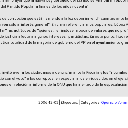
r, afirmó ayer que la nueva Ley del Suelo del Estado servirá para "rebobin
ón del Partido Popular a finales de los años noventa".
s de corrupción que están saliendo a la luz deberán rendir cuentas ante la 
rven sólo al interés general". En clara referencia a los populares, López A
tar" las actitudes de "quienes, llenándose la boca de valores que no pro
de justicia afecta a algunos intereses" partidistas. En este punto, hizo r
áctica totalidad de la mayoría de gobierno del PP en el ayuntamiento gra
 invitó ayer a los ciudadanos a denunciar ante la Fiscalía y los Tribunales 
o con el voto" a los corruptos, en especial a los enriquecidos en el ejerci
iones en relación al informe de la ONU que ha alertado de la especulación
2006-12-03 | Etiquetes: | Categories:
Operacio Voram