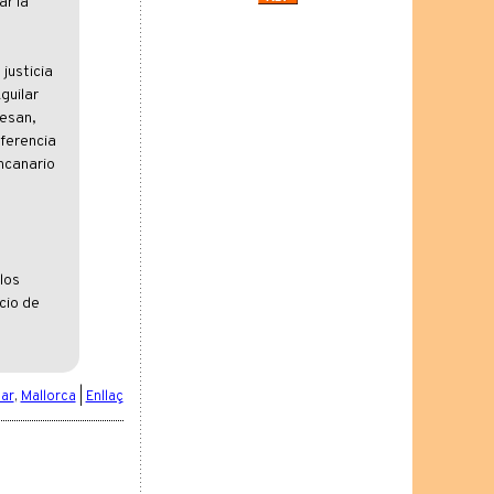
ar la
justicia
guilar
fesan,
eferencia
ncanario
los
cio de
ar
,
Mallorca
|
Enllaç