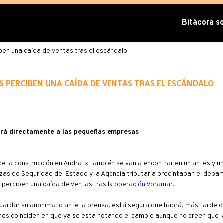
Bitàcora sob
ben una caída de ventas tras el escándalo
 perciben una caída de ventas tras el escándalo
ará directamente a las pequeñas empresas
 de la construcción en Andratx también se van a encontrar en un antes y u
rzas de Seguridad del Estado y la Agencia tributaria precintaban el dep
 perciben una caída de ventas tras la
operación Voramar
.
uardar su anonimato ante la prensa, está segura que habrá, más tarde 
ones coinciden en que ya se esta notando el cambio aunque no creen que 