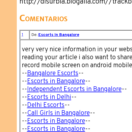
http://disurbia.blogalia.com//trac
Comentarios
1
De:
Escorts In Bangalore
very very nice information in your websi
reading your article i also want to shar
record mobile screen on android mobil
--
Bangalore Escorts
--
--
Escorts in Bangalore
--
--
Independent Escorts in Bangalore
--
--
Escorts in Delhi
--
--
Delhi Escorts
--
--
Call Girls in Bangalore
--
--
Escorts in Bangalore
--
--
Escorts in Bangalore
--