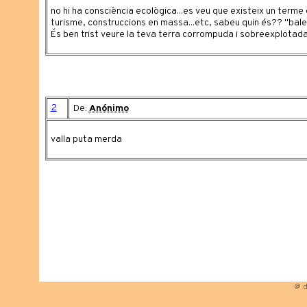
no hi ha consciència ecològica...es veu que existeix un terme
turisme, construccions en massa...etc, sabeu quin és?? "bale
És ben trist veure la teva terra corrompuda i sobreexplotada
2
De:
Anónimo
valla puta merda
@ d